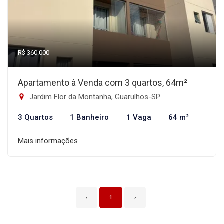
R$ 360.000
Apartamento à Venda com 3 quartos, 64m²
Jardim Flor da Montanha, Guarulhos-SP
3 Quartos
1 Banheiro
1 Vaga
64 m²
Mais informações
‹
1
›