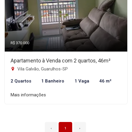
R$ 370.000
Apartamento à Venda com 2 quartos, 46m²
Vila Galvão, Guarulhos-SP
2 Quartos
1 Banheiro
1 Vaga
46 m²
Mais informações
‹
1
›