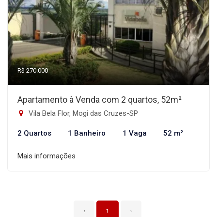
R$ 270.000
Apartamento à Venda com 2 quartos, 52m²
Vila Bela Flor, Mogi das Cruzes-SP
2 Quartos
1 Banheiro
1 Vaga
52 m²
Mais informações
‹
1
›