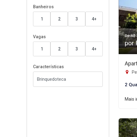
Banheiros
1
2
3
4+
De R$ 
Vagas
por
1
2
3
4+
Apar
Características
Pe
2 Qua
Mais 