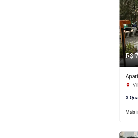
R$ 
Apar
Vi
3 Qua
Mais 