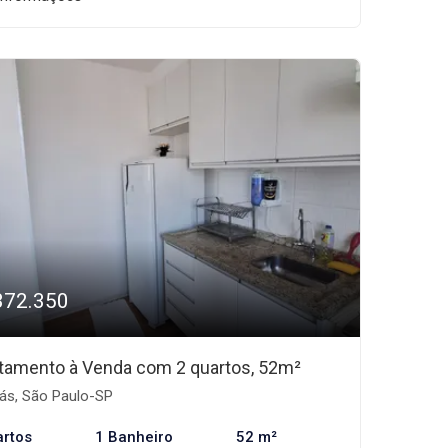
372.350
tamento à Venda com 2 quartos, 52m²
ás, São Paulo-SP
artos
1 Banheiro
52 m²