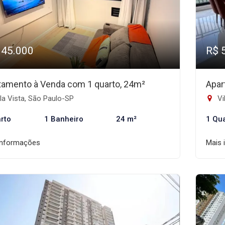
345.000
R$ 
tamento à Venda com 1 quarto, 24m²
Apar
a Vista, São Paulo-SP
Vi
rto
1 Banheiro
24 m²
1 Qu
informações
Mais 