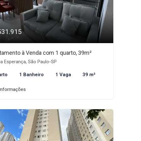
531.915
tamento à Venda com 1 quarto, 39m²
la Esperança, São Paulo-SP
arto
1 Banheiro
1 Vaga
39 m²
informações