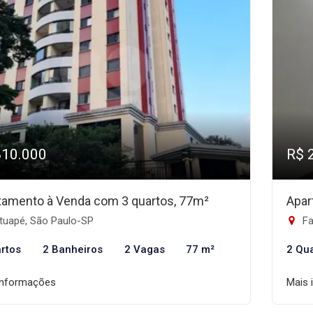
810.000
R$ 
tamento à Venda com 3 quartos, 77m²
Apar
tuapé, São Paulo-SP
Fa
rtos
2 Banheiros
2 Vagas
77 m²
2 Qu
informações
Mais 