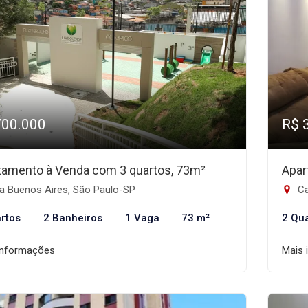
700.000
R$ 
tamento à Venda com 3 quartos, 73m²
Apar
la Buenos Aires, São Paulo-SP
Ca
rtos
2 Banheiros
1 Vaga
73 m²
2 Qu
informações
Mais 