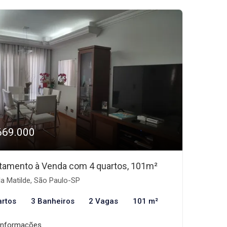
669.000
tamento à Venda com 4 quartos, 101m²
la Matilde, São Paulo-SP
artos
3 Banheiros
2 Vagas
101 m²
informações