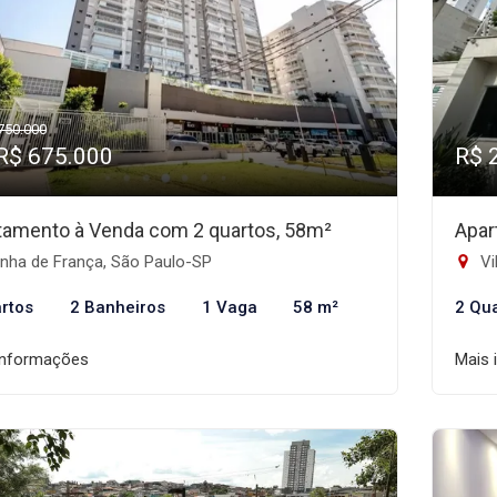
750.000
 R$ 675.000
R$ 
tamento à Venda com 2 quartos, 58m²
Apar
nha de França, São Paulo-SP
Vi
rtos
2 Banheiros
1 Vaga
58 m²
2 Qu
informações
Mais 