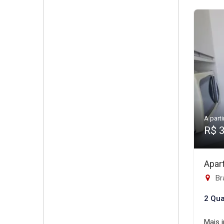
A parti
R$ 
Apar
Br
2 Qua
Mais 