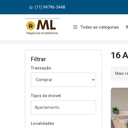
(11) 94796-3448
Página inicial
Todas as categorias
I
Início
Apartamentos à venda
São Paulo/SP
16 A
Filtrar
Transação
Ordenar
Tipos de imóvel
Localidades