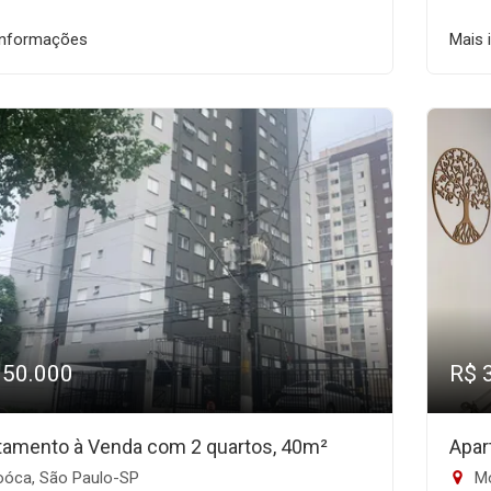
informações
Mais 
350.000
R$ 
tamento à Venda com 2 quartos, 40m²
Apar
óca, São Paulo-SP
Mo