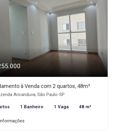
255.000
tamento à Venda com 2 quartos, 48m²
zenda Aricanduva, São Paulo-SP
artos
1 Banheiro
1 Vaga
48 m²
informações