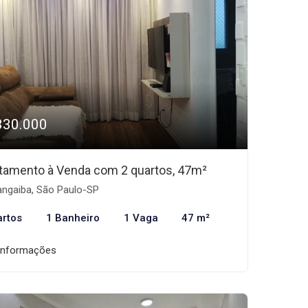
330.000
tamento à Venda com 2 quartos, 47m²
ngaiba, São Paulo-SP
artos
1 Banheiro
1 Vaga
47 m²
informações