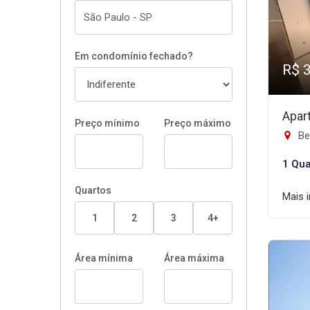
Em condomínio fechado?
R$ 
Apar
Preço mínimo
Preço máximo
Bel
1 Qua
Quartos
Mais 
1
2
3
4+
Área mínima
Área máxima