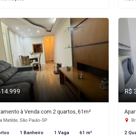
414.999
R$ 
tamento à Venda com 2 quartos, 61m²
Apar
a Matilde, São Paulo-SP
Br
rtos
1 Banheiro
1 Vaga
61 m²
2 Qu