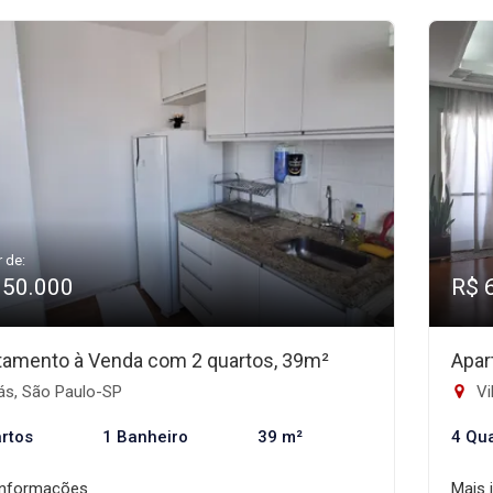
r de:
350.000
R$ 
tamento à Venda com 2 quartos, 39m²
Apar
ás, São Paulo-SP
Vi
rtos
1 Banheiro
39 m²
4 Qu
informações
Mais 