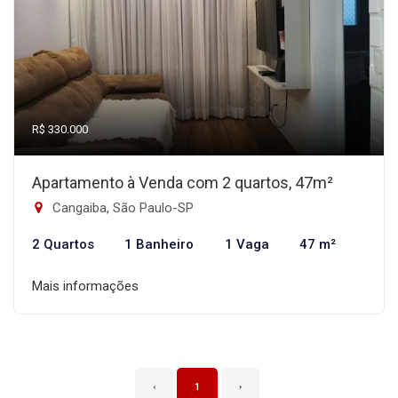
R$ 330.000
Apartamento à Venda com 2 quartos, 47m²
Cangaiba, São Paulo-SP
2 Quartos
1 Banheiro
1 Vaga
47 m²
Mais informações
‹
1
›