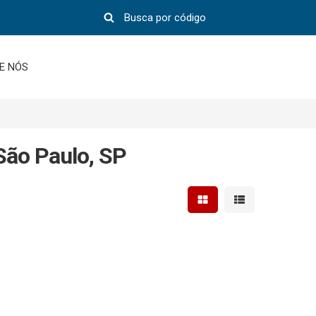
E NÓS
ão Paulo, SP
Mostrar resultados em 
Mostrar resultad