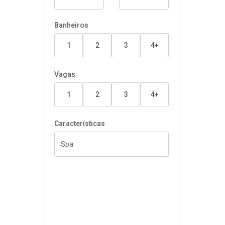
Banheiros
1
2
3
4+
Vagas
1
2
3
4+
Características