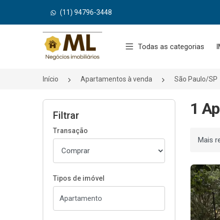
(11) 94796-3448
Página inicial
Todas as categorias
I
Início
Apartamentos à venda
São Paulo/SP
1 Ap
Filtrar
Transação
Ordenar
Tipos de imóvel