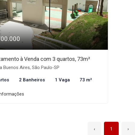
700.000
tamento à Venda com 3 quartos, 73m²
la Buenos Aires, São Paulo-SP
rtos
2 Banheiros
1 Vaga
73 m²
informações
‹
1
›