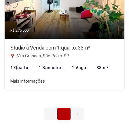
R$ 275.000
Studio à Venda com 1 quarto, 33m²
Vila Granada, São Paulo-SP
1 Quarto
1 Banheiro
1 Vaga
33 m²
Mais informações
‹
1
›