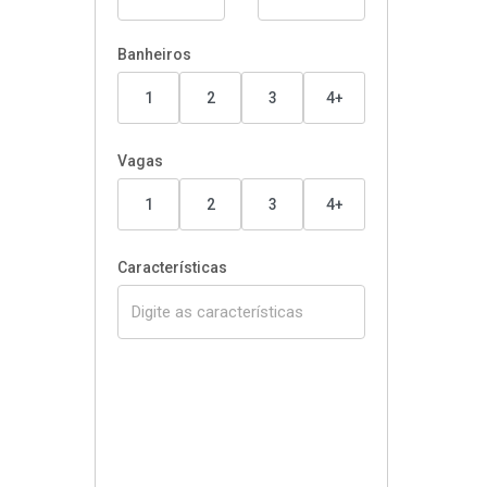
Banheiros
1
2
3
4+
Vagas
1
2
3
4+
Características