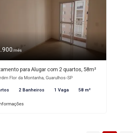
2.900
/mês
tamento para Alugar com 2 quartos, 58m²
rdim Flor da Montanha, Guarulhos-SP
rtos
2 Banheiros
1 Vaga
58 m²
informações