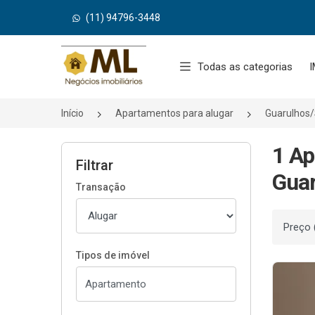
(11) 94796-3448
Página inicial
Todas as categorias
I
Início
Apartamentos para alugar
Guarulhos
1 Ap
Filtrar
Guar
Transação
Ordenar
Tipos de imóvel