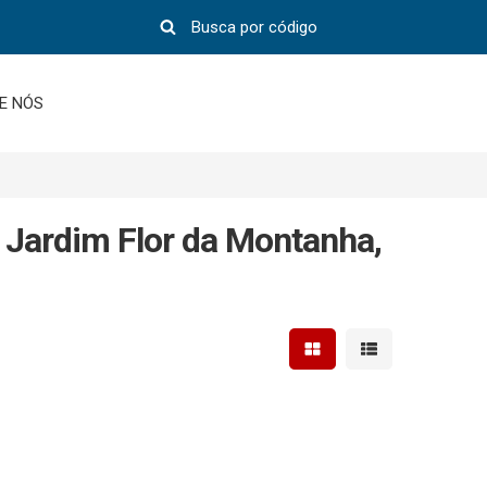
E NÓS
 Jardim Flor da Montanha,
Mostrar resultados em 
Mostrar resultad