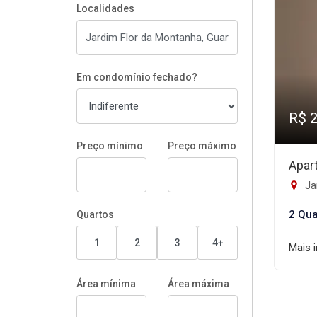
Localidades
Em condomínio fechado?
R$ 
Preço mínimo
Preço máximo
Apar
Ja
2 Qua
Quartos
1
2
3
4+
Mais 
Área mínima
Área máxima