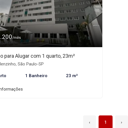
2.200
/mês
io para Alugar com 1 quarto, 23m²
lenzinho, São Paulo-SP
rto
1 Banheiro
23 m²
informações
‹
1
›