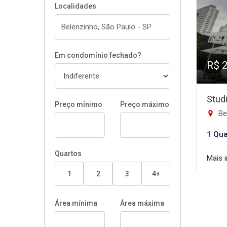
Localidades
Em condomínio fechado?
R$ 
Stud
Preço mínimo
Preço máximo
Be
1 Qua
Quartos
Mais 
1
2
3
4+
Área mínima
Área máxima