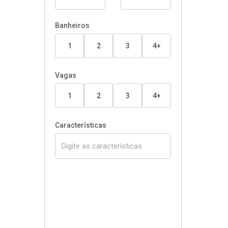
Banheiros
1
2
3
4+
Vagas
1
2
3
4+
Características