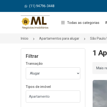
(11) 94796-3448
Página inicial
Todas as categorias
I
Início
Apartamentos para alugar
São Paulo
1 Ap
Filtrar
Transação
Ordenar
Tipos de imóvel