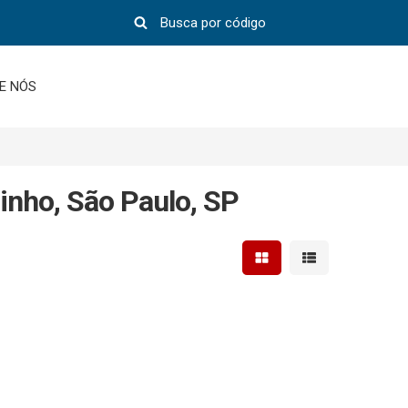
E NÓS
inho, São Paulo, SP
Mostrar resultados em 
Mostrar resultad