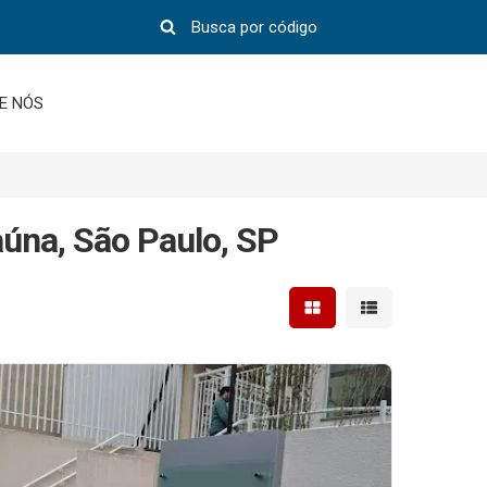
E NÓS
úna, São Paulo, SP
Mostrar resultados em 
Mostrar resultad