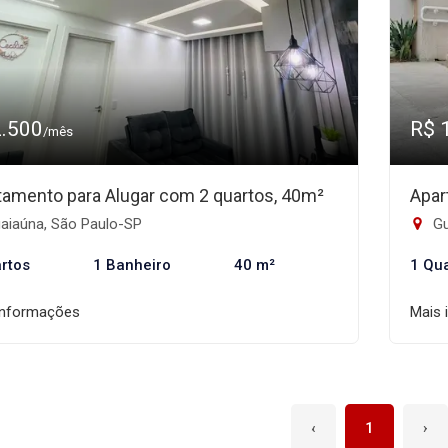
2.500
R$ 
/mês
tamento para Alugar com 2 quartos, 40m²
Apar
aiaúna, São Paulo-SP
Gu
rtos
1 Banheiro
40 m²
1 Qu
informações
Mais 
‹
1
›