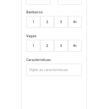
Banheiros
1
2
3
4+
Vagas
1
2
3
4+
Características