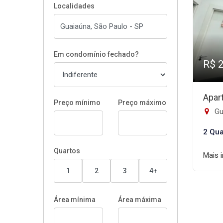
Localidades
Em condomínio fechado?
R$ 
Apar
Preço mínimo
Preço máximo
Gu
2 Qua
Quartos
Mais 
1
2
3
4+
Área mínima
Área máxima