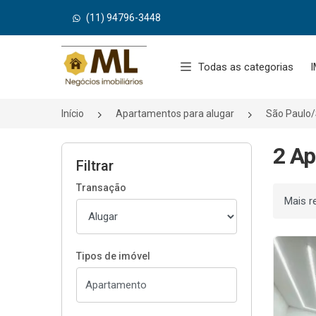
(11) 94796-3448
Página inicial
Todas as categorias
I
Início
Apartamentos para alugar
São Paulo
2 Ap
Filtrar
Transação
Ordenar
Tipos de imóvel