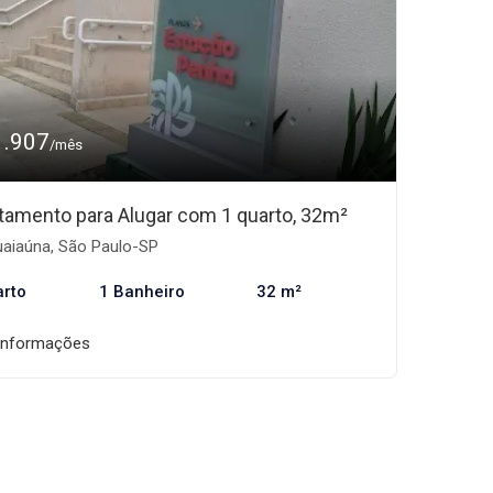
1.907
/mês
tamento para Alugar com 1 quarto, 32m²
aiaúna, São Paulo-SP
arto
1 Banheiro
32 m²
informações