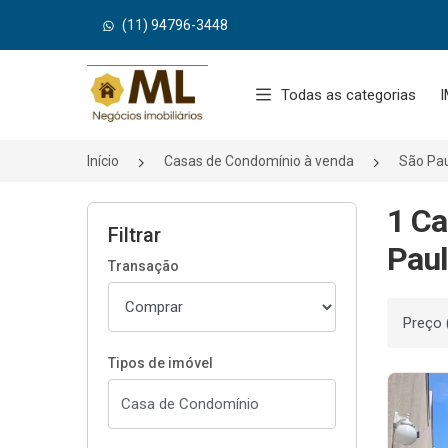
(11) 94796-3448
Página inicial
Todas as categorias
I
Início
Casas de Condomínio à venda
São Pa
1 Ca
Filtrar
Paul
Transação
Ordenar
Tipos de imóvel