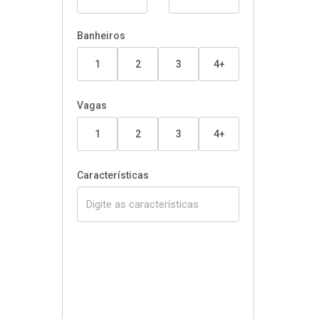
Banheiros
1
2
3
4+
Vagas
1
2
3
4+
Características