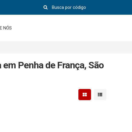
E NÓS
a em Penha de França, São
Mostrar resultados em 
Mostrar resultad