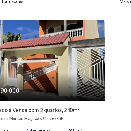
informações
Mais 
990.000
ado à Venda com 3 quartos, 240m²
rdim Marica, Mogi das Cruzes-SP
rtos
2 Banheiros
240 m²