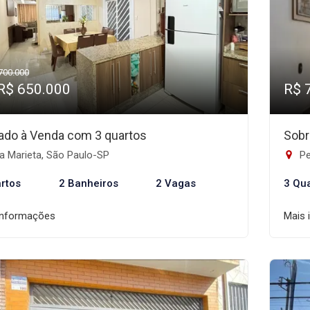
700.000
 R$ 650.000
R$ 
ado à Venda com 3 quartos
Sobr
a Marieta, São Paulo-SP
Pe
rtos
2 Banheiros
2 Vagas
3 Qu
informações
Mais 