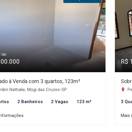
r de:
900.000
R$ 
ado à Venda com 3 quartos, 123m²
Sobr
rdim Nathalie, Mogi das Cruzes-SP
Pe
rtos
2 Banheiros
2 Vagas
123 m²
3 Qu
informações
Mais 