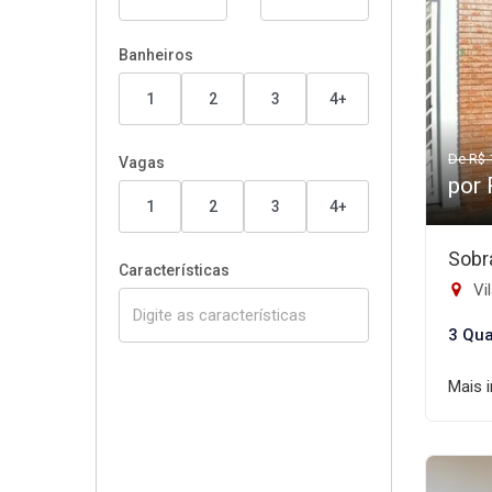
Banheiros
1
2
3
4+
De R$ 
Vagas
por 
1
2
3
4+
Sobr
Características
Vi
3 Qua
Mais 