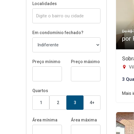
Localidades
De R$ 
Em condomínio fechado?
por
Sobr
Preço mínimo
Preço máximo
Vil
3 Qua
Quartos
Mais 
1
2
3
4+
Área mínima
Área máxima