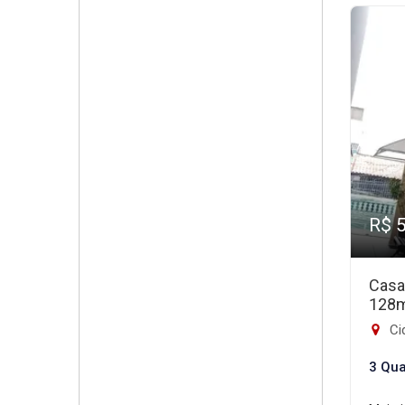
R$ 
Casa
128
Cid
3 Qua