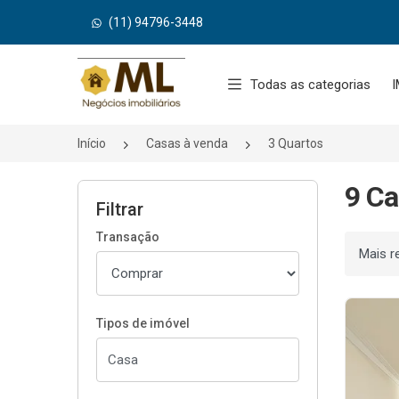
(11) 94796-3448
Página inicial
Todas as categorias
I
Início
Casas à venda
3 Quartos
9 Ca
Filtrar
Transação
Ordenar
Tipos de imóvel