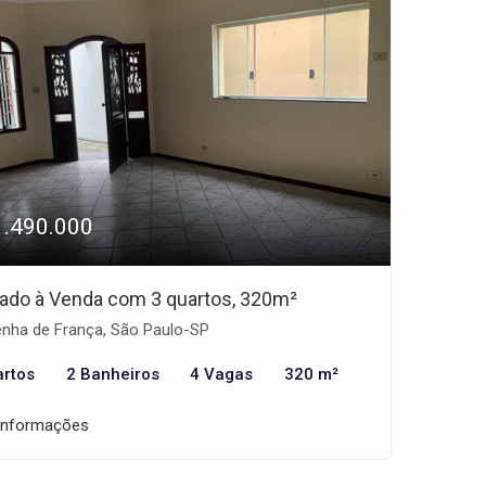
1.490.000
ado à Venda com 3 quartos, 320m²
nha de França, São Paulo-SP
artos
2 Banheiros
4 Vagas
320 m²
informações