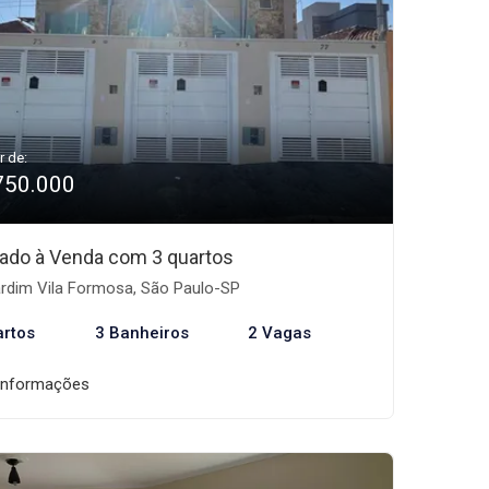
r de:
750.000
ado à Venda com 3 quartos
rdim Vila Formosa, São Paulo-SP
artos
3 Banheiros
2 Vagas
informações