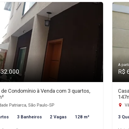
A parti
532.000
R$ 
 de Condomínio à Venda com 3 quartos,
Casa
m²
147
ade Patriarca, São Paulo-SP
Vi
rtos
3 Banheiros
2 Vagas
128 m²
3 Qu