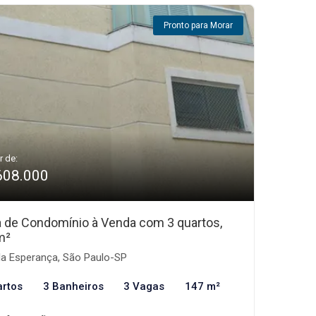
Pronto para Morar
r de:
608.000
 de Condomínio à Venda com 3 quartos,
m²
la Esperança, São Paulo-SP
artos
3 Banheiros
3 Vagas
147 m²