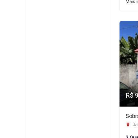
Mais 
R$ 
Sobr
Ja
3 Qua