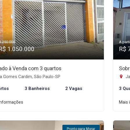
1.250.000
A parti
R$ 1.050.000
R$ 
ado à Venda com 3 quartos
Sobr
la Gomes Cardim, São Paulo-SP
Ja
rtos
3 Banheiros
2 Vagas
3 Qu
informações
Mais 
Pronto para Morar