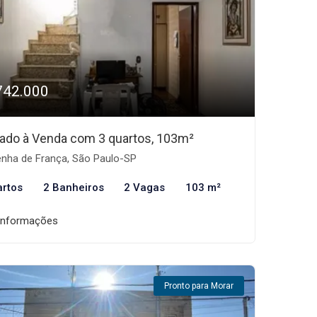
742.000
ado à Venda com 3 quartos, 103m²
nha de França, São Paulo-SP
artos
2 Banheiros
2 Vagas
103 m²
informações
Pronto para Morar