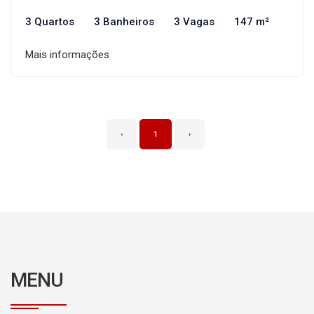
3 Quartos
3 Banheiros
3 Vagas
147 m²
Mais informações
‹
1
›
MENU