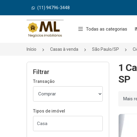
(11) 94796-3448
Página inicial
Todas as categorias
I
Início
Casas à venda
São Paulo/SP
Ci
1 Ca
Filtrar
SP
Transação
Ordenar
Tipos de imóvel