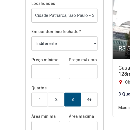
Localidades
Em condomínio fechado?
R$ 
Preço mínimo
Preço máximo
Casa
128
Cid
Quartos
3 Qua
1
2
3
4+
Mais 
Área mínima
Área máxima