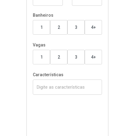
Banheiros
1
2
3
4+
Vagas
1
2
3
4+
Características