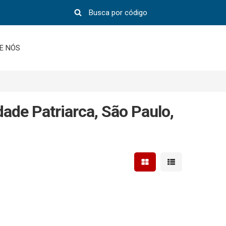
E NÓS
ade Patriarca, São Paulo,
Mostrar resultados em 
Mostrar resultad