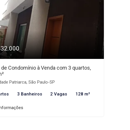
532.000
 de Condomínio à Venda com 3 quartos,
m²
ade Patriarca, São Paulo-SP
rtos
3 Banheiros
2 Vagas
128 m²
informações