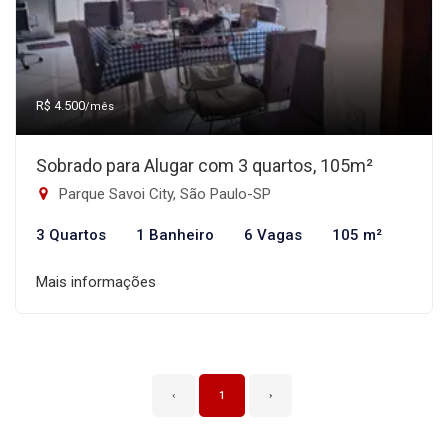
R$ 4.500
/mês
Sobrado para Alugar com 3 quartos, 105m²
Parque Savoi City, São Paulo-SP
3 Quartos
1 Banheiro
6 Vagas
105 m²
Mais informações
‹
1
›