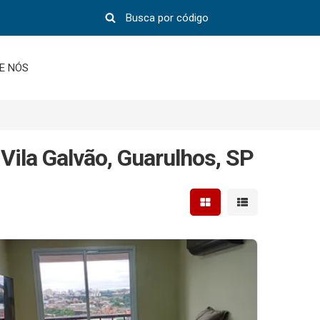
E NÓS
Vila Galvão, Guarulhos, SP
Mostrar resultados em 
Mostrar resultad