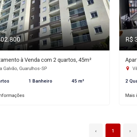
r de:
402.800
R$ 
tamento à Venda com 2 quartos, 45m²
Apar
a Galvão, Guarulhos-SP
Vi
rtos
1 Banheiro
45 m²
2 Qu
informações
Mais 
‹
1
›