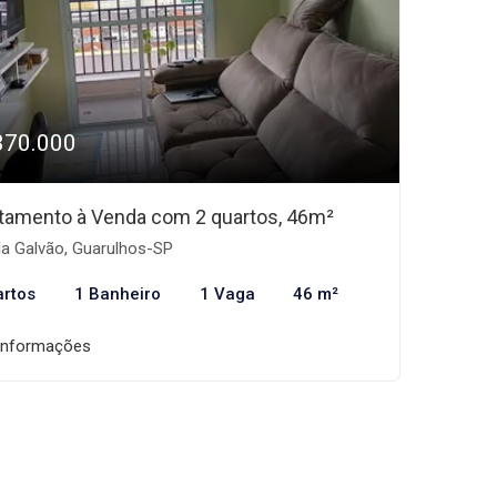
370.000
tamento à Venda com 2 quartos, 46m²
la Galvão, Guarulhos-SP
artos
1 Banheiro
1 Vaga
46 m²
informações