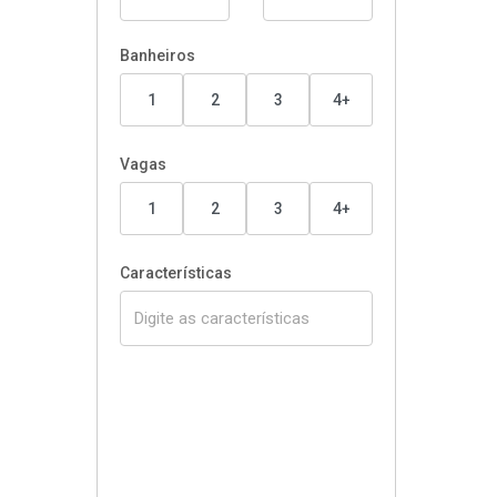
Banheiros
1
2
3
4+
Vagas
1
2
3
4+
Características