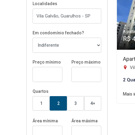
Localidades
A parti
Em condomínio fechado?
R$ 
Apar
Preço mínimo
Preço máximo
Vil
2 Qua
Quartos
Mais 
1
2
3
4+
Área mínima
Área máxima