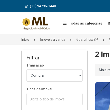
(11) 94796-3448
Página inicial
Todas as categorias
I
Início
Imóveis à venda
Guarulhos/SP
2 Im
Filtrar
Transação
Ordenar
Tipos de imóvel