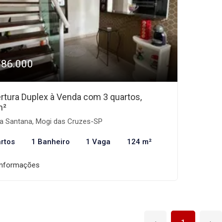
586.000
rtura Duplex à Venda com 3 quartos,
m²
la Santana, Mogi das Cruzes-SP
rtos
1 Banheiro
1 Vaga
124 m²
informações