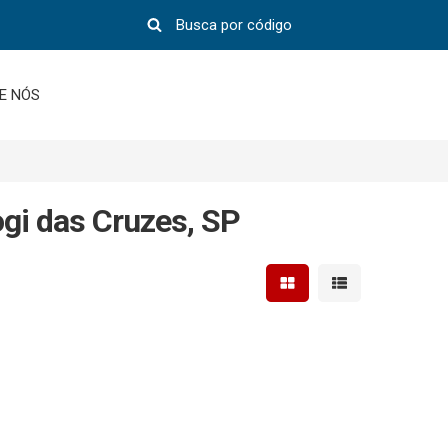
E NÓS
gi das Cruzes, SP
Mostrar resultados em 
Mostrar resultad