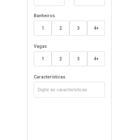
Banheiros
1
2
3
4+
Vagas
1
2
3
4+
Características