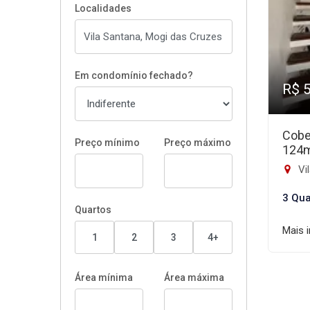
Localidades
Em condomínio fechado?
R$ 
Cobe
Preço mínimo
Preço máximo
124
Vi
3 Qua
Quartos
Mais 
1
2
3
4+
Área mínima
Área máxima