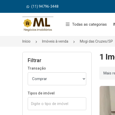
(11) 94796-3448
Página inicial
Todas as categorias
I
Início
Imóveis à venda
Mogi das Cruzes/SP
1 Im
Filtrar
Transação
Ordenar
Tipos de imóvel