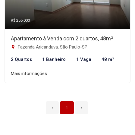
R$ 255.000
Apartamento à Venda com 2 quartos, 48m²
Fazenda Aricanduva, São Paulo-SP
2 Quartos
1 Banheiro
1 Vaga
48 m²
Mais informações
‹
1
›