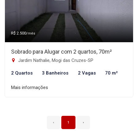
R$ 2.500
/mês
Sobrado para Alugar com 2 quartos, 70m²
Jardim Nathalie, Mogi das Cruzes-SP
2 Quartos
3 Banheiros
2 Vagas
70 m²
Mais informações
‹
1
›