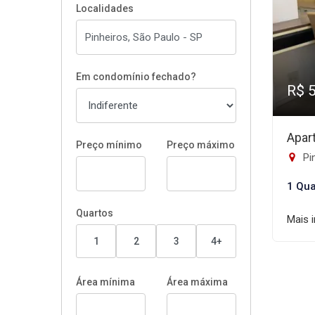
Localidades
Em condomínio fechado?
R$ 
Apar
Preço mínimo
Preço máximo
Pi
1 Qua
Quartos
Mais 
1
2
3
4+
Área mínima
Área máxima