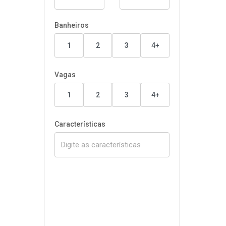
Banheiros
1
2
3
4+
Vagas
1
2
3
4+
Características