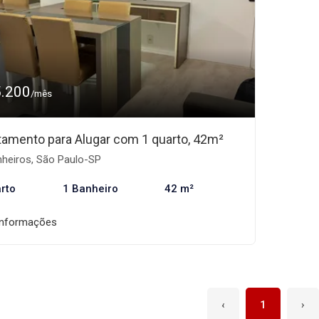
5.200
/mês
tamento para Alugar com 1 quarto, 42m²
nheiros, São Paulo-SP
rto
1 Banheiro
42 m²
informações
‹
1
›