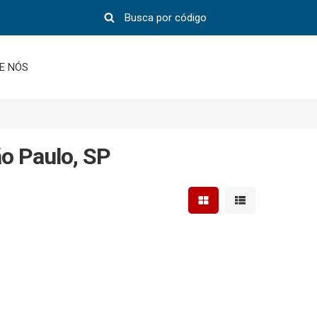
E NÓS
ão Paulo, SP
Mostrar resultados em 
Mostrar resultad