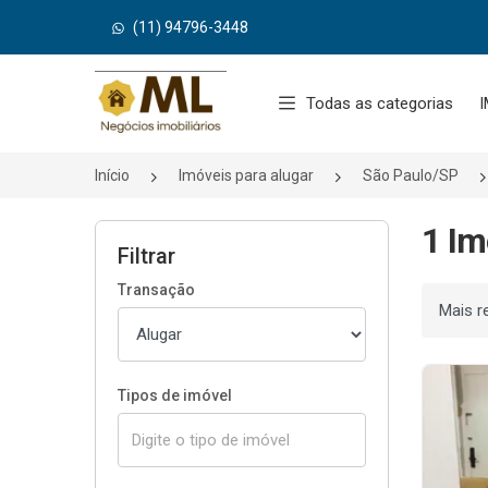
(11) 94796-3448
Página inicial
Todas as categorias
I
Início
Imóveis para alugar
São Paulo/SP
1 Im
Filtrar
Transação
Ordenar
Tipos de imóvel