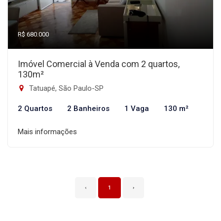
R$ 680.000
Imóvel Comercial à Venda com 2 quartos,
130m²
Tatuapé, São Paulo-SP
2 Quartos
2 Banheiros
1 Vaga
130 m²
Mais informações
‹
1
›