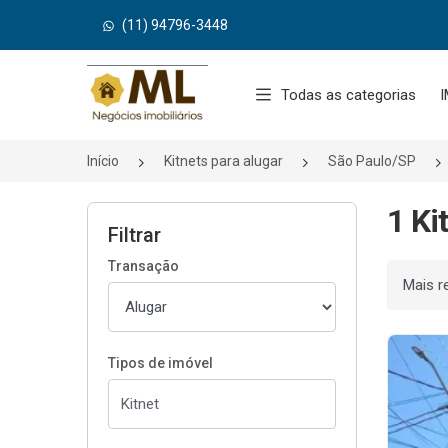
(11) 94796-3448
Página inicial
Todas as categorias
I
Início
Kitnets para alugar
São Paulo/SP
1 Ki
Filtrar
Transação
Ordenar
Tipos de imóvel