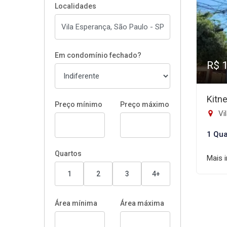
Localidades
Em condomínio fechado?
R$ 
Kitn
Preço mínimo
Preço máximo
Vi
1 Qua
Quartos
Mais 
1
2
3
4+
Área mínima
Área máxima