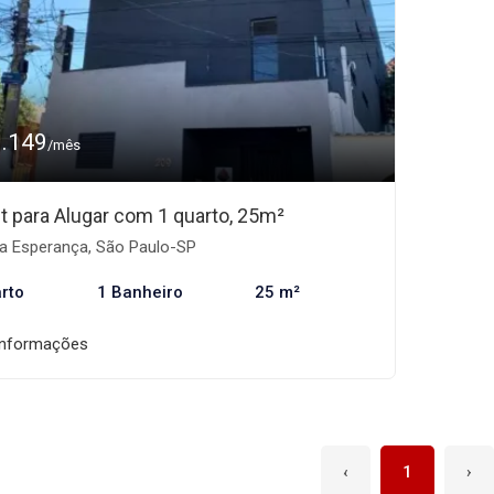
1.149
/mês
et para Alugar com 1 quarto, 25m²
la Esperança, São Paulo-SP
rto
1 Banheiro
25 m²
informações
‹
1
›