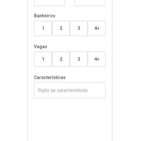
Banheiros
1
2
3
4+
Vagas
1
2
3
4+
Características