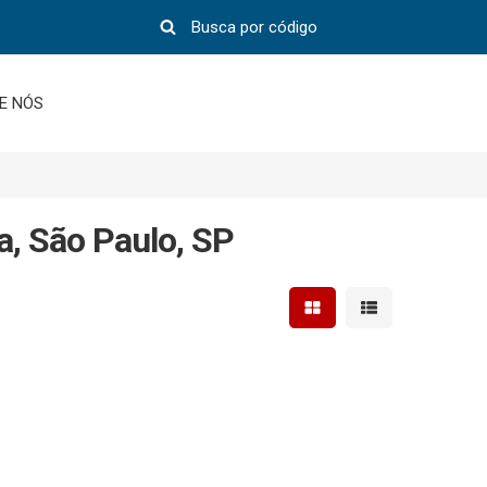
E NÓS
a, São Paulo, SP
Mostrar resultados em 
Mostrar resultad