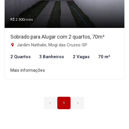
R$ 2.500
/mês
Sobrado para Alugar com 2 quartos, 70m²
Jardim Nathalie, Mogi das Cruzes-SP
2 Quartos
3 Banheiros
2 Vagas
70 m²
Mais informações
‹
1
›