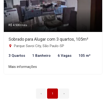
R$ 4.500
/mês
Sobrado para Alugar com 3 quartos, 105m²
Parque Savoi City, São Paulo-SP
3 Quartos
1 Banheiro
6 Vagas
105 m²
Mais informações
‹
1
›