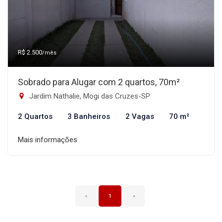
R$ 2.500
/mês
Sobrado para Alugar com 2 quartos, 70m²
Jardim Nathalie, Mogi das Cruzes-SP
2 Quartos
3 Banheiros
2 Vagas
70 m²
Mais informações
‹
1
›